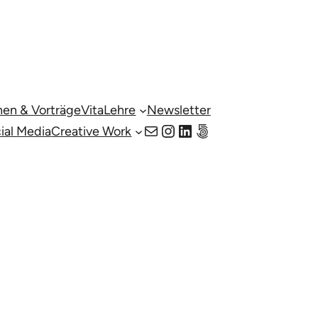
nen & Vorträge
Vita
Lehre
Newsletter
E-Mail
Instagram
LinkedIn
Adobe Portfolio
ial Media
Creative Work