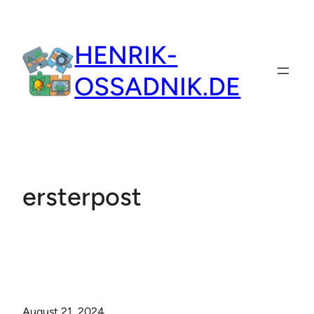
Zum
Inhalt
HENRIK-
springen
OSSADNIK.DE
ersterpost
August 21, 2024