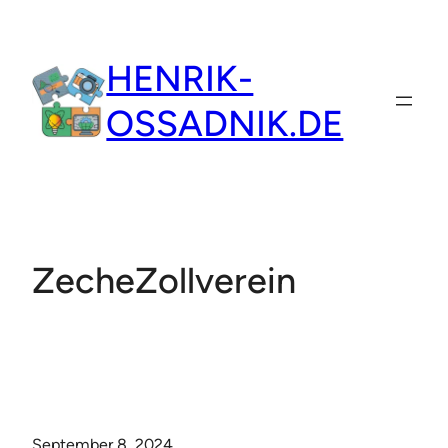
Zum
Inhalt
HENRIK-
springen
OSSADNIK.DE
ZecheZollverein
September 8, 2024